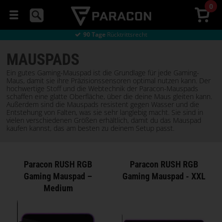
0
Direkt
ab Werk kaufen
Günstiger Versand
von 8 €
90 Tage
Rücktrittsrecht
Direkt
ab Werk kaufen
Günstiger Versand
von 8 €
MÄUSE
MAUSPADS
Ein gutes Gaming-Mauspad ist die Grundlage für jede Gaming-
HEADSETS
Maus, damit sie ihre Präzisionssensoren optimal nutzen kann. Der
hochwertige Stoff und die Webtechnik der Paracon-Mauspads
schaffen eine glatte Oberfläche, über die deine Maus gleiten kann.
Außerdem sind die Mauspads resistent gegen Wasser und die
MAUSPADS
Entstehung von Falten, was sie sehr langlebig macht. Sie sind in
vielen verschiedenen Größen erhältlich, damit du das Mauspad
kaufen kannst, das am besten zu deinem Setup passt.
GAMING-
STÜHLE
Paracon RUSH RGB
Paracon RUSH RGB
COMPUTERTISCHE
Gaming Mauspad –
Gaming Mauspad - XXL
Medium
STREAMING