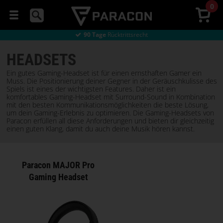
0
Direkt
ab Werk kaufen
Günstiger Versand
von 8 €
90 Tage
Rücktrittsrecht
Direkt
ab Werk kaufen
Günstiger Versand
von 8 €
MÄUSE
HEADSETS
Ein gutes Gaming-Headset ist für einen ernsthaften Gamer ein
HEADSETS
Muss. Die Positionierung deiner Gegner in der Geräuschkulisse des
Spiels ist eines der wichtigsten Features. Daher ist ein
komfortables Gaming-Headset mit Surround-Sound in Kombination
mit den besten Kommunikationsmöglichkeiten die beste Lösung,
MAUSPADS
um dein Gaming-Erlebnis zu optimieren. Die Gaming-Headsets von
Paracon erfüllen all diese Anforderungen und bieten dir gleichzeitig
einen guten Klang, damit du auch deine Musik hören kannst.
GAMING-
STÜHLE
Paracon MAJOR Pro
COMPUTERTISCHE
Gaming Headset
STREAMING