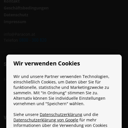
Kontakt
Geschäftsbedingungen
Datenschutz
Impressum
info@Paracon.at
Telefon
0800 - 300 820
Wir verwenden Cookies
SOCIAL
Wir und unsere Partner verwenden Technologien,
Folge Paracon in den sozialen Netzwerken:
einschließlich Cookies, um Daten über Sie für
funktionelle, statistische und Marketingzwecke zu
sammeln. Mit "In Ordnung" stimmen Sie zu.
Alternativ können Sie individuelle Einstellungen
vornehmen und "Speichern" wählen.
Siehe unsere
Datenschutzerklärung
und die
VERSANDKOSTEN
Datenschutzerklärung von Google
für mehr
Informationen über die Verwendung von Cookies