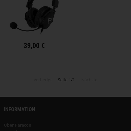
Sprache
auswählen
STARTSEITE
SOFTWARE
39,00 €
HÄNDLER
GESCHÄFTSBEDINGUNGEN
Vorherige
Seite 1/1
Nächste
KONTAKT
ÜBER
INFORMATION
PARACON
Über Paracon