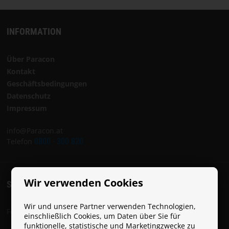
Sprache
auswählen
INFORMATION
STARTSEITE
Über Paracon
Kontakt
SOFTWARE
Geschäftsbedingungen
Datenschutz
HÄNDLER
Impressum
GESCHÄFTSBEDINGUNGEN
info@Paracon.at
Telefon
0800 - 300 820
KONTAKT
Wir verwenden Cookies
ÜBER
SOCIAL
PARACON
Wir und unsere Partner verwenden Technologien,
Folge Paracon in den sozialen Netzwerken:
einschließlich Cookies, um Daten über Sie für
funktionelle, statistische und Marketingzwecke zu