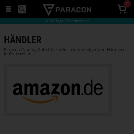
0
Direkt
ab Werk kaufen
Günstiger Versand
von 8 €
90 Tage
Rücktrittsrecht
Direkt
ab Werk kaufen
Günstiger Versand
von 8 €
MÄUSE
HÄNDLER
HEADSETS
Paracon Gaming Zubehör findest du bei folgenden Händlern
in Österreich:
MAUSPADS
GAMING-
STÜHLE
COMPUTERTISCHE
STREAMING