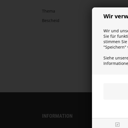
Thema
Wir ver
Bescheid
Wir und unse
Sie für funk
stimmen Sie 
"Speichern"
Siehe unser
Information
INFORMATION