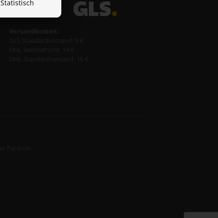
Statistisch
Versandkosten:
GLS Standardversand: 8 €
DHL ServicePoint: 14 €
DHL Standardversand: 16 €
er Paracon