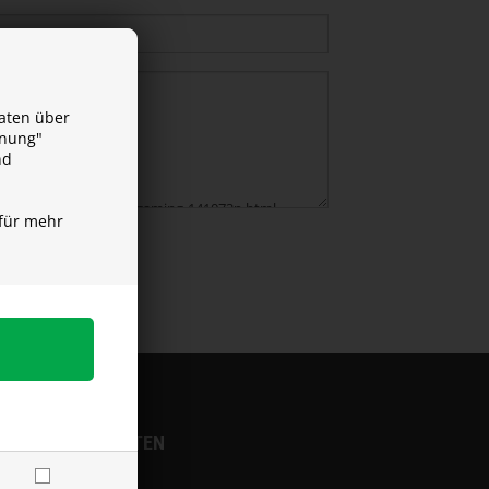
aten über
dnung"
nd
für mehr
VERSANDKOSTEN